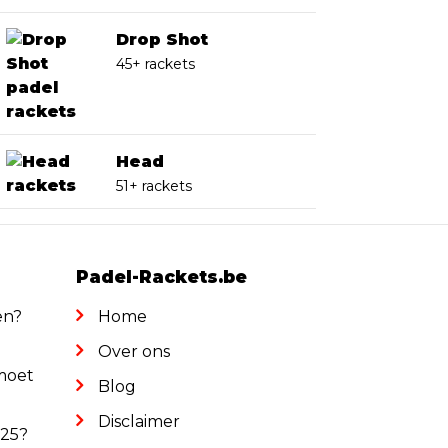
Drop Shot
45+ rackets
Head
51+ rackets
Padel-Rackets.be
en?
Home
Over ons
 moet
Blog
Disclaimer
025?