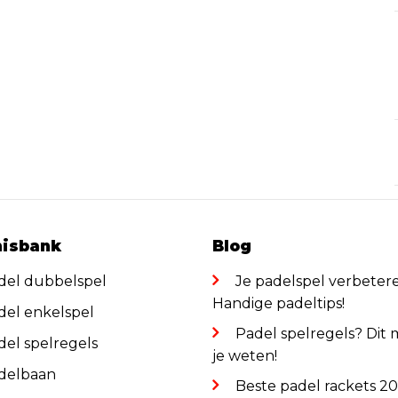
isbank
Blog
del dubbelspel
Je padelspel verbeter
Handige padeltips!
del enkelspel
Padel spelregels? Dit
del spelregels
je weten!
delbaan
Beste padel rackets 2