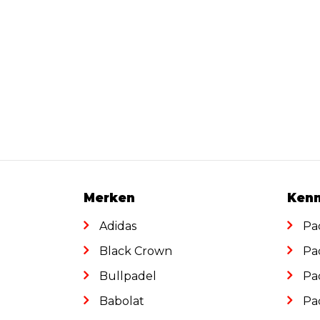
Merken
Kenn
Adidas
Pa
Black Crown
Pa
Bullpadel
Pa
Babolat
Pa